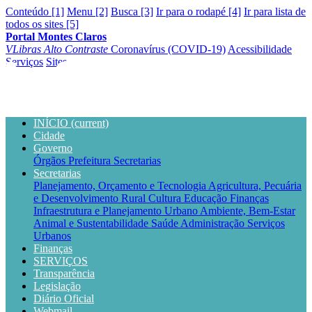
Conteúdo [1]
Menu [2]
Busca [3]
Ir para o rodapé [4]
Ir para lista de
todos os sites [5]
Portal Montes Claros
VLibras
Alto Contraste
Coronavírus (COVID-19)
Acessibilidade
Serviços
Sites
INÍCIO
(current)
Cidade
Governo
Órgãos
Prefeitura
Secretarias
Secretarias
Planejamento, Orçamento e Tecnologia
Agricultura, Pecuária
e Desenvolvimento Rural
Cultura
Educação
Finanças
Infraestrutura e Planejamento Urbano
Ambiente, Bem-Estar
Animal e Sustentabilidade
Saúde
Administração
Serviços
Urbanos
Finanças
SERVIÇOS
Transparência
Legislação
Diário Oficial
Webmail