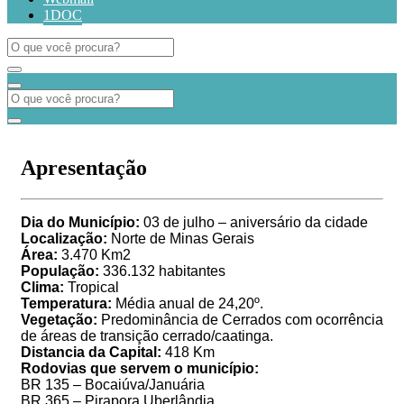
1DOC
Apresentação
Dia do Município:
03 de julho – aniversário da cidade
Localização:
Norte de Minas Gerais
Área:
3.470 Km2
População:
336.132 habitantes
Clima:
Tropical
Temperatura:
Média anual de 24,20º.
Vegetação:
Predominância de Cerrados com ocorrência
de áreas de transição cerrado/caatinga.
Distancia da Capital:
418 Km
Rodovias que servem o município:
BR 135 – Bocaiúva/Januária
BR 365 – Pirapora Uberlândia