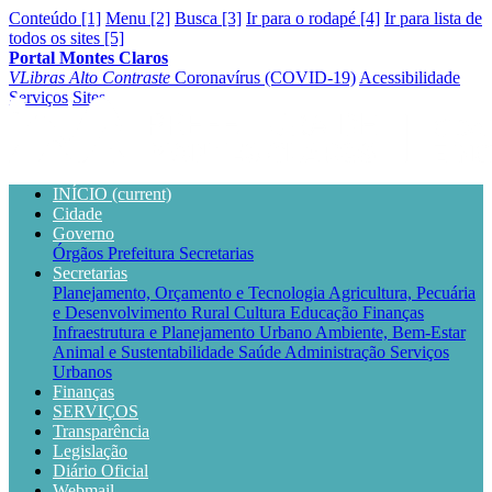
Conteúdo [1]
Menu [2]
Busca [3]
Ir para o rodapé [4]
Ir para lista de
todos os sites [5]
Portal Montes Claros
VLibras
Alto Contraste
Coronavírus (COVID-19)
Acessibilidade
Serviços
Sites
INÍCIO
(current)
Cidade
Governo
Órgãos
Prefeitura
Secretarias
Secretarias
Planejamento, Orçamento e Tecnologia
Agricultura, Pecuária
e Desenvolvimento Rural
Cultura
Educação
Finanças
Infraestrutura e Planejamento Urbano
Ambiente, Bem-Estar
Animal e Sustentabilidade
Saúde
Administração
Serviços
Urbanos
Finanças
SERVIÇOS
Transparência
Legislação
Diário Oficial
Webmail