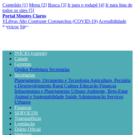
Conteúdo [1]
Menu [2]
Busca [3]
Ir para o rodapé [4]
Ir para lista de
todos os sites [5]
Portal Montes Claros
VLibras
Alto Contraste
Coronavírus (COVID-19)
Acessibilidade
Serviços
Sites
INÍCIO
(current)
Cidade
Governo
Órgãos
Prefeitura
Secretarias
Secretarias
Planejamento, Orçamento e Tecnologia
Agricultura, Pecuária
e Desenvolvimento Rural
Cultura
Educação
Finanças
Infraestrutura e Planejamento Urbano
Ambiente, Bem-Estar
Animal e Sustentabilidade
Saúde
Administração
Serviços
Urbanos
Finanças
SERVIÇOS
Transparência
Legislação
Diário Oficial
Webmail