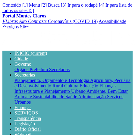
Conteúdo [1]
Menu [2]
Busca [3]
Ir para o rodapé [4]
Ir para lista de
todos os sites [5]
Portal Montes Claros
VLibras
Alto Contraste
Coronavírus (COVID-19)
Acessibilidade
Serviços
Sites
INÍCIO
(current)
Cidade
Governo
Órgãos
Prefeitura
Secretarias
Secretarias
Planejamento, Orçamento e Tecnologia
Agricultura, Pecuária
e Desenvolvimento Rural
Cultura
Educação
Finanças
Infraestrutura e Planejamento Urbano
Ambiente, Bem-Estar
Animal e Sustentabilidade
Saúde
Administração
Serviços
Urbanos
Finanças
SERVIÇOS
Transparência
Legislação
Diário Oficial
Webmail