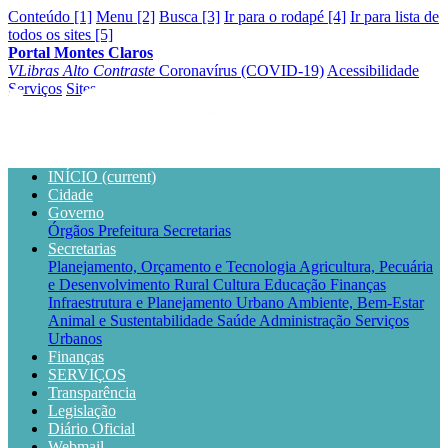
Conteúdo [1]
Menu [2]
Busca [3]
Ir para o rodapé [4]
Ir para lista de
todos os sites [5]
Portal Montes Claros
VLibras
Alto Contraste
Coronavírus (COVID-19)
Acessibilidade
Serviços
Sites
INÍCIO
(current)
Cidade
Governo
Órgãos
Prefeitura
Secretarias
Secretarias
Planejamento, Orçamento e Tecnologia
Agricultura, Pecuária
e Desenvolvimento Rural
Cultura
Educação
Finanças
Infraestrutura e Planejamento Urbano
Ambiente, Bem-Estar
Animal e Sustentabilidade
Saúde
Administração
Serviços
Urbanos
Finanças
SERVIÇOS
Transparência
Legislação
Diário Oficial
Webmail