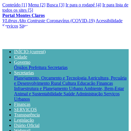
Conteúdo [1]
Menu [2]
Busca [3]
Ir para o rodapé [4]
Ir para lista de
todos os sites [5]
Portal Montes Claros
VLibras
Alto Contraste
Coronavírus (COVID-19)
Acessibilidade
Serviços
Sites
INÍCIO
(current)
Cidade
Governo
Órgãos
Prefeitura
Secretarias
Secretarias
Planejamento, Orçamento e Tecnologia
Agricultura, Pecuária
e Desenvolvimento Rural
Cultura
Educação
Finanças
Infraestrutura e Planejamento Urbano
Ambiente, Bem-Estar
Animal e Sustentabilidade
Saúde
Administração
Serviços
Urbanos
Finanças
SERVIÇOS
Transparência
Legislação
Diário Oficial
Webmail