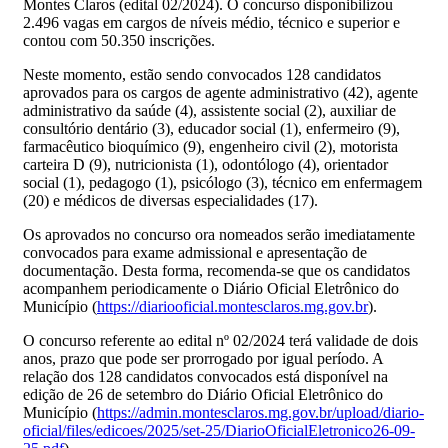
Montes Claros (edital 02/2024). O concurso disponibilizou
2.496 vagas em cargos de níveis médio, técnico e superior e
contou com 50.350 inscrições.
Neste momento, estão sendo convocados 128 candidatos
aprovados para os cargos de agente administrativo (42), agente
administrativo da saúde (4), assistente social (2), auxiliar de
consultório dentário (3), educador social (1), enfermeiro (9),
farmacêutico bioquímico (9), engenheiro civil (2), motorista
carteira D (9), nutricionista (1), odontólogo (4), orientador
social (1), pedagogo (1), psicólogo (3), técnico em enfermagem
(20) e médicos de diversas especialidades (17).
Os aprovados no concurso ora nomeados serão imediatamente
convocados para exame admissional e apresentação de
documentação. Desta forma, recomenda-se que os candidatos
acompanhem periodicamente o Diário Oficial Eletrônico do
Município (
https://diariooficial.montesclaros.mg.gov.br
).
O concurso referente ao edital nº 02/2024 terá validade de dois
anos, prazo que pode ser prorrogado por igual período. A
relação dos 128 candidatos convocados está disponível na
edição de 26 de setembro do Diário Oficial Eletrônico do
Município (
https://admin.montesclaros.mg.gov.br/upload/diario-
oficial/files/edicoes/2025/set-25/DiarioOficialEletronico26-09-