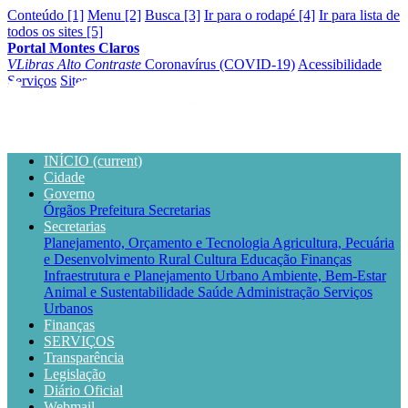
Conteúdo [1]
Menu [2]
Busca [3]
Ir para o rodapé [4]
Ir para lista de
todos os sites [5]
Portal Montes Claros
VLibras
Alto Contraste
Coronavírus (COVID-19)
Acessibilidade
Serviços
Sites
INÍCIO
(current)
Cidade
Governo
Órgãos
Prefeitura
Secretarias
Secretarias
Planejamento, Orçamento e Tecnologia
Agricultura, Pecuária
e Desenvolvimento Rural
Cultura
Educação
Finanças
Infraestrutura e Planejamento Urbano
Ambiente, Bem-Estar
Animal e Sustentabilidade
Saúde
Administração
Serviços
Urbanos
Finanças
SERVIÇOS
Transparência
Legislação
Diário Oficial
Webmail