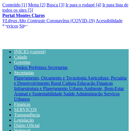
Conteúdo [1]
Menu [2]
Busca [3]
Ir para o rodapé [4]
Ir para lista de
todos os sites [5]
Portal Montes Claros
VLibras
Alto Contraste
Coronavírus (COVID-19)
Acessibilidade
Serviços
Sites
INÍCIO
(current)
Cidade
Governo
Órgãos
Prefeitura
Secretarias
Secretarias
Planejamento, Orçamento e Tecnologia
Agricultura, Pecuária
e Desenvolvimento Rural
Cultura
Educação
Finanças
Infraestrutura e Planejamento Urbano
Ambiente, Bem-Estar
Animal e Sustentabilidade
Saúde
Administração
Serviços
Urbanos
Finanças
SERVIÇOS
Transparência
Legislação
Diário Oficial
Webmail