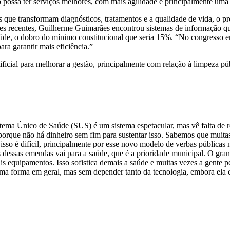
possa ter serviços melhores, com mais agilidade e principalmente uma 
 que transformam diagnósticos, tratamentos e a qualidade de vida, o pr
es recentes, Guilherme Guimarães encontrou sistemas de informação qu
úde, o dobro do mínimo constitucional que seria 15%. “No congresso en
ra garantir mais eficiência.”
ificial para melhorar a gestão, principalmente com relação à limpeza pú
ema Único de Saúde (SUS) é um sistema espetacular, mas vê falta de re
 porque não há dinheiro sem fim para sustentar isso. Sabemos que muita
 isso é difícil, principalmente por esse novo modelo de verbas públicas
s dessas emendas vai para a saúde, que é a prioridade municipal. O gra
 equipamentos. Isso sofistica demais a saúde e muitas vezes a gente p
 uma forma em geral, mas sem depender tanto da tecnologia, embora ela 