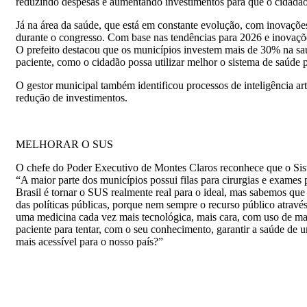
reduzindo despesas e aumentando investimentos para que o cidadão 
Já na área da saúde, que está em constante evolução, com inovações
durante o congresso. Com base nas tendências para 2026 e inovaçõ
O prefeito destacou que os municípios investem mais de 30% na sa
paciente, como o cidadão possa utilizar melhor o sistema de saúde pa
O gestor municipal também identificou processos de inteligência art
redução de investimentos.
MELHORAR O SUS
O chefe do Poder Executivo de Montes Claros reconhece que o Sist
“A maior parte dos municípios possui filas para cirurgias e exames
Brasil é tornar o SUS realmente real para o ideal, mas sabemos que
das políticas públicas, porque nem sempre o recurso público atravé
uma medicina cada vez mais tecnológica, mais cara, com uso de mais
paciente para tentar, com o seu conhecimento, garantir a saúde de
mais acessível para o nosso país?”