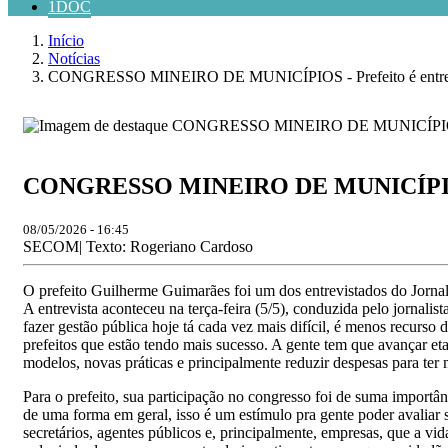
1DOC
Início
Notícias
CONGRESSO MINEIRO DE MUNICÍPIOS - Prefeito é entrevis
CONGRESSO MINEIRO DE MUNICÍPIOS - P
08/05/2026 - 16:45
SECOM| Texto: Rogeriano Cardoso
O prefeito Guilherme Guimarães foi um dos entrevistados do Jorn
A entrevista aconteceu na terça-feira (5/5), conduzida pelo jornali
fazer gestão pública hoje tá cada vez mais difícil, é menos recurs
prefeitos que estão tendo mais sucesso. A gente tem que avançar et
modelos, novas práticas e principalmente reduzir despesas para te
Para o prefeito, sua participação no congresso foi de suma importân
de uma forma em geral, isso é um estímulo pra gente poder avaliar 
secretários, agentes públicos e, principalmente, empresas, que a vid