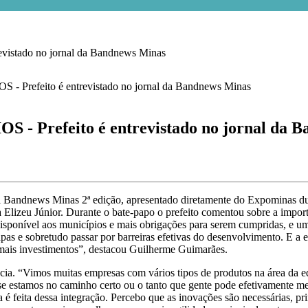
tado no jornal da Bandnews Minas
refeito é entrevistado no jornal da B
al Bandnews Minas 2ª edição, apresentado diretamente do Expominas d
sta Elizeu Júnior. Durante o bate-papo o prefeito comentou sobre a impo
o disponível aos municípios e mais obrigações para serem cumpridas, e
apas e sobretudo passar por barreiras efetivas do desenvolvimento. E a
r mais investimentos”, destacou Guilherme Guimarães.
cia. “Vimos muitas empresas com vários tipos de produtos na área da educ
se estamos no caminho certo ou o tanto que gente pode efetivamente me
a é feita dessa integração. Percebo que as inovações são necessárias, pr