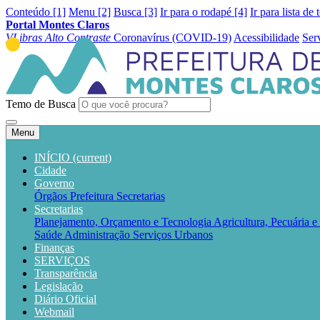
Conteúdo [1]
Menu [2]
Busca [3]
Ir para o rodapé [4]
Ir para lista de 
Portal Montes Claros
VLibras
Alto Contraste
Coronavírus (COVID-19)
Acessibilidade
Ser
Temo de Busca
Menu
INÍCIO
(current)
Cidade
Governo
Órgãos
Prefeitura
Secretarias
Secretarias
Planejamento, Orçamento e Tecnologia
Agricultura, Pecuária 
Saúde
Administração
Serviços Urbanos
Finanças
SERVIÇOS
Transparência
Legislação
Diário Oficial
Webmail