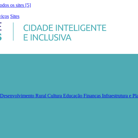
todos os sites [5]
viços
Sites
e Desenvolvimento Rural
Cultura
Educação
Finanças
Infraestrutura e 