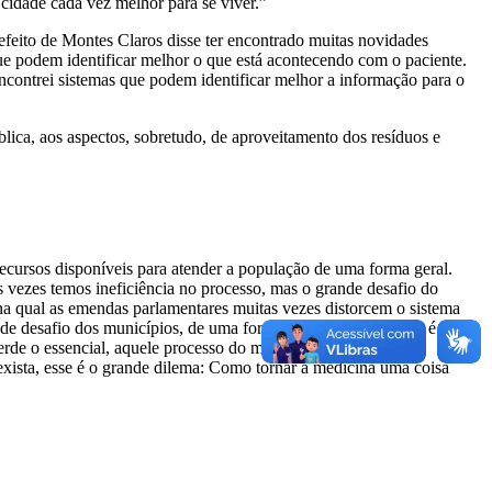
cidade cada vez melhor para se viver.”
efeito de Montes Claros disse ter encontrado muitas novidades
e podem identificar melhor o que está acontecendo com o paciente.
contrei sistemas que podem identificar melhor a informação para o
blica, aos aspectos, sobretudo, de aproveitamento dos resíduos e
cursos disponíveis para atender a população de uma forma geral.
s vezes temos ineficiência no processo, mas o grande desafio do
 na qual as emendas parlamentares muitas vezes distorcem o sistema
nde desafio dos municípios, de uma forma em geral, é a saúde, é
erde o essencial, aquele processo do médico que tá ao lado do
exista, esse é o grande dilema: Como tornar a medicina uma coisa