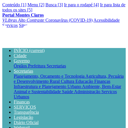
Conteúdo [1]
Menu [2]
Busca [3]
Ir para o rodapé [4]
Ir para lista de
todos os sites [5]
Portal Montes Claros
VLibras
Alto Contraste
Coronavírus (COVID-19)
Acessibilidade
Serviços
Sites
INÍCIO
(current)
Cidade
Governo
Órgãos
Prefeitura
Secretarias
Secretarias
Planejamento, Orçamento e Tecnologia
Agricultura, Pecuária
e Desenvolvimento Rural
Cultura
Educação
Finanças
Infraestrutura e Planejamento Urbano
Ambiente, Bem-Estar
Animal e Sustentabilidade
Saúde
Administração
Serviços
Urbanos
Finanças
SERVIÇOS
Transparência
Legislação
Diário Oficial
Webmail