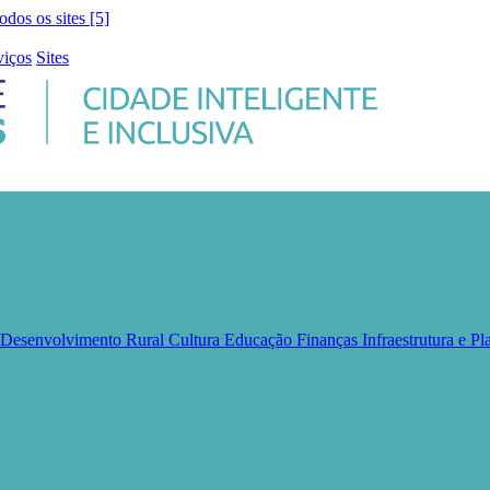
todos os sites [5]
viços
Sites
e Desenvolvimento Rural
Cultura
Educação
Finanças
Infraestrutura e 