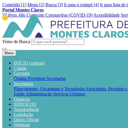
Conteúdo [1]
Menu [2]
Busca [3]
Ir para o rodapé [4]
Ir para lista de 
Portal Montes Claros
VLibras
Alto Contraste
Coronavírus (COVID-19)
Acessibilidade
Ser
Temo de Busca
Menu
INÍCIO
(current)
Cidade
Governo
Órgãos
Prefeitura
Secretarias
Secretarias
Planejamento, Orçamento e Tecnologia
Agricultura, Pecuária 
Saúde
Administração
Serviços Urbanos
Finanças
SERVIÇOS
Transparência
Legislação
Diário Oficial
Webmail