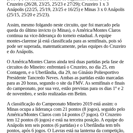
Cruzeiro (26/28, 23/25, 25/23 e 27/29); Cruzeiro 1 x 3
Anápolis (22/25, 25/19, 23/25 e 16/25) e Minas 3 x 0 Anápolis
(25/15, 25/20 e 25/23).
Assim, mesmo folgando neste circuito, que foi marcado pela
queda do último invicto (o Minas), o América/Montes Claros
continua na vice-liderança do torneio estadual. A equipe
montes-clarense já está classificada para as semifinais, pois só
pode ser superada, matematicamente, pelas equipes do Cruzeiro
e do Anápolis.
O América/Montes Claros ainda terá duas partidas pela fase de
circuitos do Mineiro: enfrentará o Cruzeiro, no dia 25, em
Contagem, e o Uberlândia, dia 29, no Ginásio Poliesportivo
Presidente Tancredo Neves. Ambas as partidas estão marcadas
para as 20 horas, segundo o site da FMV. As semifinais e finais
do campeonato, por sua vez, estão previstas para os dias 1º e 2
de novembro, e serão realizadas em Betim.
A classificação do Campeonato Mineiro 2019 está assim: o
Minas ocupa a liderança com 21 pontos (8 jogos), seguido pelo
América/Montes Claros com 14 pontos (7 jogos). O Cruzeiro
tem 12 pontos (6 jogos) e está na terceira posição. A equipe do
Anápolis tem seis pontos (6 partidas) e o Uberlândia tem três
pontos, após 6 jogos. O Lavras está na lanterna da competição,