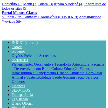
Conteúdo [1]
Menu [2]
Busca [3]
Ir para o rodapé [4]
Ir para lista de
todos os sites [5]
Portal Montes Claros
VLibras
Alto Contraste
Coronavírus (COVID-19)
Acessibilidade
Serviços
Sites
INÍCIO
(current)
Cidade
Governo
Órgãos
Prefeitura
Secretarias
Secretarias
Planejamento, Orçamento e Tecnologia
Agricultura, Pecuária
e Desenvolvimento Rural
Cultura
Educação
Finanças
Infraestrutura e Planejamento Urbano
Ambiente, Bem-Estar
Animal e Sustentabilidade
Saúde
Administração
Serviços
Urbanos
Finanças
SERVIÇOS
Transparência
Legislação
Diário Oficial
Webmail