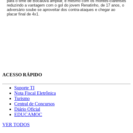
para o time de Bocaiúva ampliar, e mesmo com os montes-clarenses
reduzindo a vantagem com o gol do jovem Renatinho, de 17 anos, o
adversário soube se aproveitar dos contra-ataques e chegar ao
placar final de 4x1.
ACESSO RÁPIDO
Suporte TI
Nota Fiscal Eletrônica
Turismo
Central de Concursos
Diário Oficial
EDUCAMOC
VER TODOS