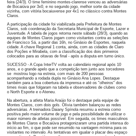
feira (24/3). O time feminino montes-clarense venceu as adversárias
de Bocaiúva por 3x0, e no segundo jogo, melhor sorte da cidade
vizinha, com vitória bocaiuvense por 4x1 no clássico contra Montes
Claros.
A participação da cidade foi viabilizada pela Prefeitura de Montes
Claros, sob coordenação da Secretaria Municipal de Esporte, Lazer e
Juventude. A tabela de jogos retorna neste sábado (28/3), quando as
equipes de Montes Claros jogam como visitantes contra as seleções
de Francisco Sá, a partir das 16h, no Ginásio de Esportes, naquela
cidade. A chave Regional 1 conta, ainda, com as cidades de Claro
dos Poções e Mirabela, com a classificação dos dois primeiros
colocados para as oitavas de final - após a disputa em turno único.
SUCESSO - A Copa InterTV volta ao calendário regional após 10
anos, e o grande apelo que a competição tem junto aos torcedores
se mostrou logo na estreia, com mais de 200 pessoas
acompanhando a rodada dupla no Ginásio Ana Lopes. Destaque
também para a boa cobertura da imprensa e até os "olheiros" dos
times rivais que folgaram na tabela e observadores de clubes como
o North Esporte e o Ateneu.
Na abertura, a atleta Maria Araújo foi o destaque pela equipe de
Montes Claros, com dois gols. Olívia também balançou as redes
adversárias. A treinadora Daiany Spínola resumiu a estreia como
positiva pelo maior volume de jogo e pela possibilidade de utilizar o
maior número de atletas possível. Em seguida, os times masculinos
de Montes Claros e Bocaiúva protagonizaram uma partida intensa do
início ao fim, o que pode ser resumido na vantagem mínima para os
visitantes no intervalo. As tentativas em igualar o placar deu espaço