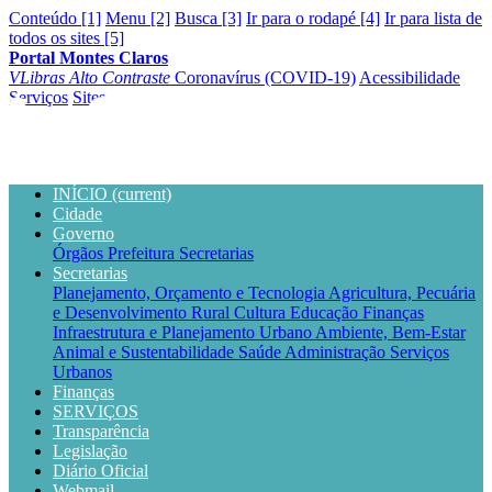
Conteúdo [1]
Menu [2]
Busca [3]
Ir para o rodapé [4]
Ir para lista de
todos os sites [5]
Portal Montes Claros
VLibras
Alto Contraste
Coronavírus (COVID-19)
Acessibilidade
Serviços
Sites
INÍCIO
(current)
Cidade
Governo
Órgãos
Prefeitura
Secretarias
Secretarias
Planejamento, Orçamento e Tecnologia
Agricultura, Pecuária
e Desenvolvimento Rural
Cultura
Educação
Finanças
Infraestrutura e Planejamento Urbano
Ambiente, Bem-Estar
Animal e Sustentabilidade
Saúde
Administração
Serviços
Urbanos
Finanças
SERVIÇOS
Transparência
Legislação
Diário Oficial
Webmail