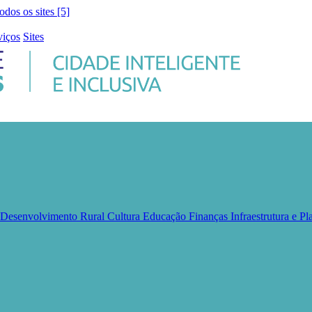
todos os sites [5]
viços
Sites
e Desenvolvimento Rural
Cultura
Educação
Finanças
Infraestrutura e 