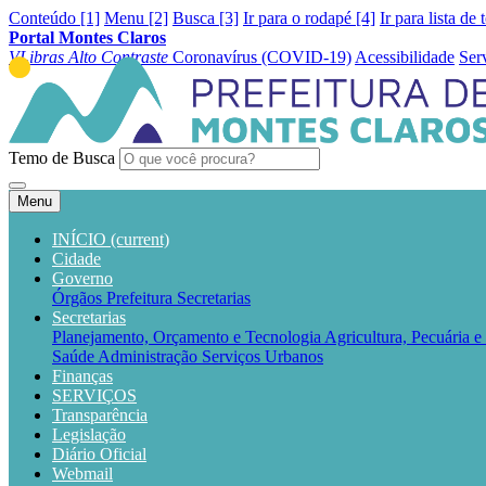
Conteúdo [1]
Menu [2]
Busca [3]
Ir para o rodapé [4]
Ir para lista de 
Portal Montes Claros
VLibras
Alto Contraste
Coronavírus (COVID-19)
Acessibilidade
Ser
Temo de Busca
Menu
INÍCIO
(current)
Cidade
Governo
Órgãos
Prefeitura
Secretarias
Secretarias
Planejamento, Orçamento e Tecnologia
Agricultura, Pecuária 
Saúde
Administração
Serviços Urbanos
Finanças
SERVIÇOS
Transparência
Legislação
Diário Oficial
Webmail