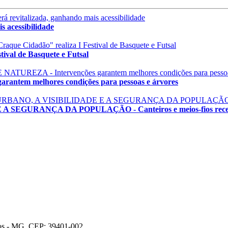
 acessibilidade
val de Basquete e Futsal
em melhores condições para pessoas e árvores
GURANÇA DA POPULAÇÃO - Canteiros e meios-fios recebem
ros - MG, CEP: 39401-002