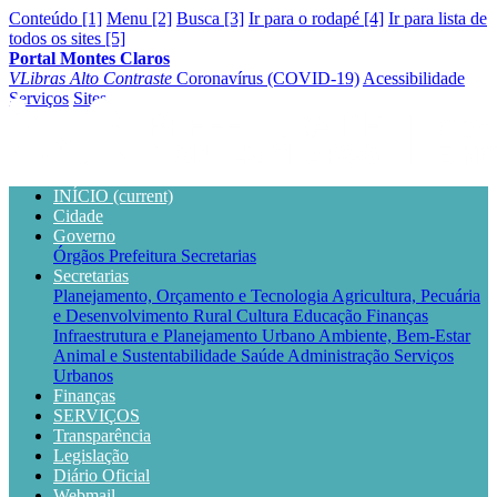
Conteúdo [1]
Menu [2]
Busca [3]
Ir para o rodapé [4]
Ir para lista de
todos os sites [5]
Portal Montes Claros
VLibras
Alto Contraste
Coronavírus (COVID-19)
Acessibilidade
Serviços
Sites
INÍCIO
(current)
Cidade
Governo
Órgãos
Prefeitura
Secretarias
Secretarias
Planejamento, Orçamento e Tecnologia
Agricultura, Pecuária
e Desenvolvimento Rural
Cultura
Educação
Finanças
Infraestrutura e Planejamento Urbano
Ambiente, Bem-Estar
Animal e Sustentabilidade
Saúde
Administração
Serviços
Urbanos
Finanças
SERVIÇOS
Transparência
Legislação
Diário Oficial
Webmail