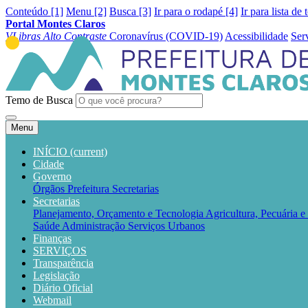
Conteúdo [1]
Menu [2]
Busca [3]
Ir para o rodapé [4]
Ir para lista de 
Portal Montes Claros
VLibras
Alto Contraste
Coronavírus (COVID-19)
Acessibilidade
Ser
Temo de Busca
Menu
INÍCIO
(current)
Cidade
Governo
Órgãos
Prefeitura
Secretarias
Secretarias
Planejamento, Orçamento e Tecnologia
Agricultura, Pecuária 
Saúde
Administração
Serviços Urbanos
Finanças
SERVIÇOS
Transparência
Legislação
Diário Oficial
Webmail