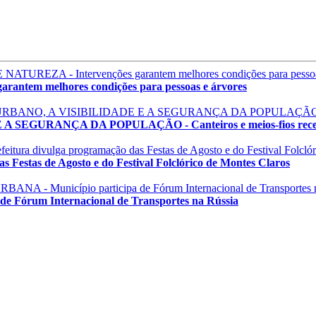
em melhores condições para pessoas e árvores
GURANÇA DA POPULAÇÃO - Canteiros e meios-fios recebem
estas de Agosto e do Festival Folclórico de Montes Claros
órum Internacional de Transportes na Rússia