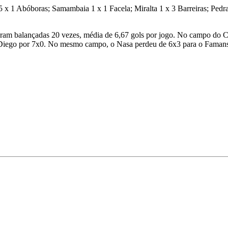
e 5 x 1 Abóboras; Samambaia 1 x 1 Facela; Miralta 1 x 3 Barreiras; Pedr
m balançadas 20 vezes, média de 6,67 gols por jogo. No campo do Ca
Diego por 7x0. No mesmo campo, o Nasa perdeu de 6x3 para o Faman