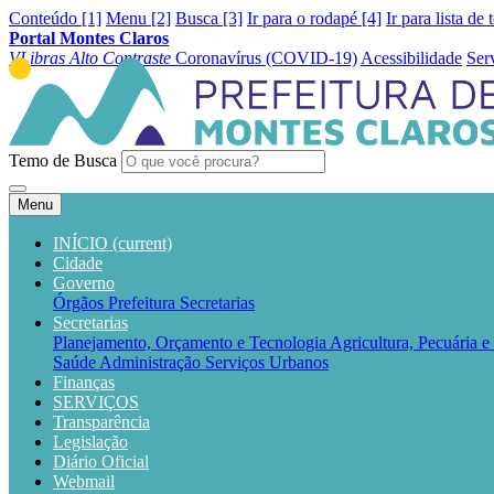
Conteúdo [1]
Menu [2]
Busca [3]
Ir para o rodapé [4]
Ir para lista de 
Portal Montes Claros
VLibras
Alto Contraste
Coronavírus (COVID-19)
Acessibilidade
Ser
Temo de Busca
Menu
INÍCIO
(current)
Cidade
Governo
Órgãos
Prefeitura
Secretarias
Secretarias
Planejamento, Orçamento e Tecnologia
Agricultura, Pecuária 
Saúde
Administração
Serviços Urbanos
Finanças
SERVIÇOS
Transparência
Legislação
Diário Oficial
Webmail