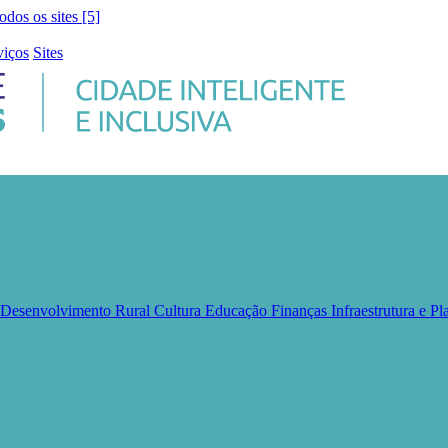
todos os sites [5]
viços
Sites
e Desenvolvimento Rural
Cultura
Educação
Finanças
Infraestrutura e 