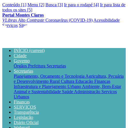
Conteúdo [1]
Menu [2]
Busca [3]
Ir para o rodapé [4]
Ir para lista de
todos os sites [5]
Portal Montes Claros
VLibras
Alto Contraste
Coronavírus (COVID-19)
Acessibilidade
Serviços
Sites
INÍCIO
(current)
Cidade
Governo
Órgãos
Prefeitura
Secretarias
Secretarias
Planejamento, Orçamento e Tecnologia
Agricultura, Pecuária
e Desenvolvimento Rural
Cultura
Educação
Finanças
Infraestrutura e Planejamento Urbano
Ambiente, Bem-Estar
Animal e Sustentabilidade
Saúde
Administração
Serviços
Urbanos
Finanças
SERVIÇOS
Transparência
Legislação
Diário Oficial
Webmail