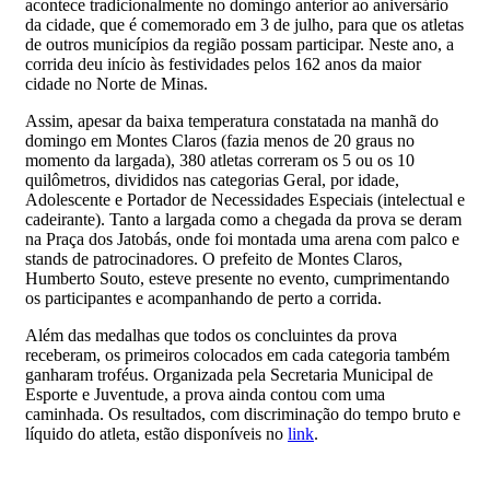
acontece tradicionalmente no domingo anterior ao aniversário
da cidade, que é comemorado em 3 de julho, para que os atletas
de outros municípios da região possam participar. Neste ano, a
corrida deu início às festividades pelos 162 anos da maior
cidade no Norte de Minas.
Assim, apesar da baixa temperatura constatada na manhã do
domingo em Montes Claros (fazia menos de 20 graus no
momento da largada), 380 atletas correram os 5 ou os 10
quilômetros, divididos nas categorias Geral, por idade,
Adolescente e Portador de Necessidades Especiais (intelectual e
cadeirante). Tanto a largada como a chegada da prova se deram
na Praça dos Jatobás, onde foi montada uma arena com palco e
stands de patrocinadores. O prefeito de Montes Claros,
Humberto Souto, esteve presente no evento, cumprimentando
os participantes e acompanhando de perto a corrida.
Além das medalhas que todos os concluintes da prova
receberam, os primeiros colocados em cada categoria também
ganharam troféus. Organizada pela Secretaria Municipal de
Esporte e Juventude, a prova ainda contou com uma
caminhada. Os resultados, com discriminação do tempo bruto e
líquido do atleta, estão disponíveis no
link
.