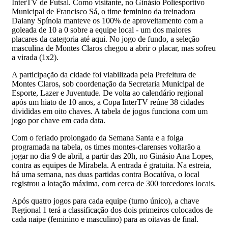
InterTV de Futsal. Como visitante, no Ginásio Poliesportivo
Municipal de Francisco Sá, o time feminino da treinadora
Daiany Spínola manteve os 100% de aproveitamento com a
goleada de 10 a 0 sobre a equipe local - um dos maiores
placares da categoria até aqui. No jogo de fundo, a seleção
masculina de Montes Claros chegou a abrir o placar, mas sofreu
a virada (1x2).
A participação da cidade foi viabilizada pela Prefeitura de
Montes Claros, sob coordenação da Secretaria Municipal de
Esporte, Lazer e Juventude. De volta ao calendário regional
após um hiato de 10 anos, a Copa InterTV reúne 38 cidades
divididas em oito chaves. A tabela de jogos funciona com um
jogo por chave em cada data.
Com o feriado prolongado da Semana Santa e a folga
programada na tabela, os times montes-clarenses voltarão a
jogar no dia 9 de abril, a partir das 20h, no Ginásio Ana Lopes,
contra as equipes de Mirabela. A entrada é gratuita. Na estreia,
há uma semana, nas duas partidas contra Bocaiúva, o local
registrou a lotação máxima, com cerca de 300 torcedores locais.
Após quatro jogos para cada equipe (turno único), a chave
Regional 1 terá a classificação dos dois primeiros colocados de
cada naipe (feminino e masculino) para as oitavas de final.