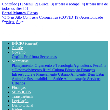
Conteúdo [1]
Menu [2]
Busca [3]
Ir para o rodapé [4]
Ir para lista de
todos os sites [5]
Portal Montes Claros
VLibras
Alto Contraste
Coronavírus (COVID-19)
Acessibilidade
Serviços
Sites
INÍCIO
(current)
Cidade
Governo
Órgãos
Prefeitura
Secretarias
Secretarias
Planejamento, Orçamento e Tecnologia
Agricultura, Pecuária
e Desenvolvimento Rural
Cultura
Educação
Finanças
Infraestrutura e Planejamento Urbano
Ambiente, Bem-Estar
Animal e Sustentabilidade
Saúde
Administração
Serviços
Urbanos
Finanças
SERVIÇOS
Transparência
Legislação
Diário Oficial
Webmail