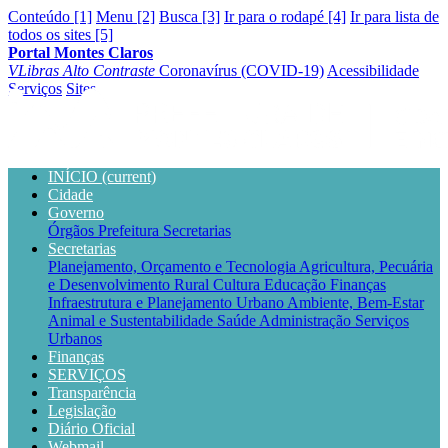
Conteúdo [1]
Menu [2]
Busca [3]
Ir para o rodapé [4]
Ir para lista de
todos os sites [5]
Portal Montes Claros
VLibras
Alto Contraste
Coronavírus (COVID-19)
Acessibilidade
Serviços
Sites
INÍCIO
(current)
Cidade
Governo
Órgãos
Prefeitura
Secretarias
Secretarias
Planejamento, Orçamento e Tecnologia
Agricultura, Pecuária
e Desenvolvimento Rural
Cultura
Educação
Finanças
Infraestrutura e Planejamento Urbano
Ambiente, Bem-Estar
Animal e Sustentabilidade
Saúde
Administração
Serviços
Urbanos
Finanças
SERVIÇOS
Transparência
Legislação
Diário Oficial
Webmail