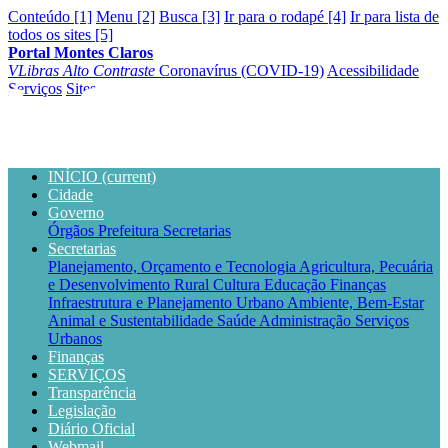
Conteúdo [1]
Menu [2]
Busca [3]
Ir para o rodapé [4]
Ir para lista de
todos os sites [5]
Portal Montes Claros
VLibras
Alto Contraste
Coronavírus (COVID-19)
Acessibilidade
Serviços
Sites
INÍCIO
(current)
Cidade
Governo
Órgãos
Prefeitura
Secretarias
Secretarias
Planejamento, Orçamento e Tecnologia
Agricultura, Pecuária
e Desenvolvimento Rural
Cultura
Educação
Finanças
Infraestrutura e Planejamento Urbano
Ambiente, Bem-Estar
Animal e Sustentabilidade
Saúde
Administração
Serviços
Urbanos
Finanças
SERVIÇOS
Transparência
Legislação
Diário Oficial
Webmail