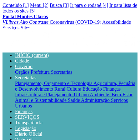
Conteúdo [1]
Menu [2]
Busca [3]
Ir para o rodapé [4]
Ir para lista de
todos os sites [5]
Portal Montes Claros
VLibras
Alto Contraste
Coronavírus (COVID-19)
Acessibilidade
Serviços
Sites
INÍCIO
(current)
Cidade
Governo
Órgãos
Prefeitura
Secretarias
Secretarias
Planejamento, Orçamento e Tecnologia
Agricultura, Pecuária
e Desenvolvimento Rural
Cultura
Educação
Finanças
Infraestrutura e Planejamento Urbano
Ambiente, Bem-Estar
Animal e Sustentabilidade
Saúde
Administração
Serviços
Urbanos
Finanças
SERVIÇOS
Transparência
Legislação
Diário Oficial
Webmail