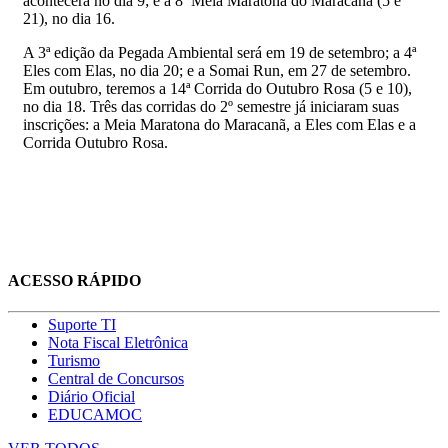
acontecerá no dia 9; e a 8ª Meia Maratona do Maracanã (5 e
21), no dia 16.
A 3ª edição da Pegada Ambiental será em 19 de setembro; a 4ª
Eles com Elas, no dia 20; e a Somai Run, em 27 de setembro.
Em outubro, teremos a 14ª Corrida do Outubro Rosa (5 e 10),
no dia 18. Três das corridas do 2º semestre já iniciaram suas
inscrições: a Meia Maratona do Maracanã, a Eles com Elas e a
Corrida Outubro Rosa.
ACESSO RÁPIDO
Suporte TI
Nota Fiscal Eletrônica
Turismo
Central de Concursos
Diário Oficial
EDUCAMOC