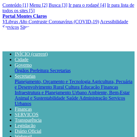
Conteúdo [1]
Menu [2]
Busca [3]
Ir para o rodapé [4]
Ir para lista de
todos os sites [5]
Portal Montes Claros
VLibras
Alto Contraste
Coronavírus (COVID-19)
Acessibilidade
Serviços
Sites
INÍCIO
(current)
Cidade
Governo
Órgãos
Prefeitura
Secretarias
Secretarias
Planejamento, Orçamento e Tecnologia
Agricultura, Pecuária
e Desenvolvimento Rural
Cultura
Educação
Finanças
Infraestrutura e Planejamento Urbano
Ambiente, Bem-Estar
Animal e Sustentabilidade
Saúde
Administração
Serviços
Urbanos
Finanças
SERVIÇOS
Transparência
Legislação
Diário Oficial
Webmail