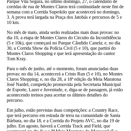
Parque Vila Segura, no último domingo, 27, o calendário de
corridas de rua de Montes Claros terá continuidade neste fim de
semana com a Corrida Superkilo que acontecerá no domingo,
3. A prova terá largada na Praça dos Jatobás e percursos de 5 e
10 km.
No mês de maio, ainda serão realizadas mais duas provas: no
dia 10, a etapa de Montes Claros do Circuito da Inconfidência
(5 e 10k), que começará no Parque Cândido Canela; e, no dia
30, a Corrida Show da Polícia Civil (5 e 10), que partirá do
Montes Claros Shopping e que terá apresentação do cantor
Tom Kray.
Para o mês de junho, até o momento, foram anunciadas duas
provas: no dia 14, acontecerá a Cristo Run (5 e 10), no Montes
Claros Shopping; e, no dia 28, a 18ª edição da Meia Maratona
José Nardel, competição promovida pela Secretaria Municipal
de Esporte, Lazer e Juventude, e, diga-se de passagem, já estão
acontecendo treinos para acertar os últimos detalhes do
percurso.
Em julho, estão previstas duas competições: a Country Race,
que terá percurso em estrada de terra na comunidade de Santa
Bárbara, no dia 18, e a Corrida do Projeto AVC, no dia 19 de
julho. Em agosto, haverá a Corrida Track and Field, que