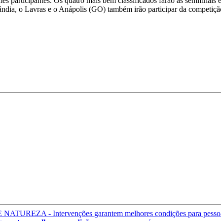
times participantes. Os quatro mais bem classificados farão as semifinai
ndia, o Lavras e o Anápolis (GO) também irão participar da competiçã