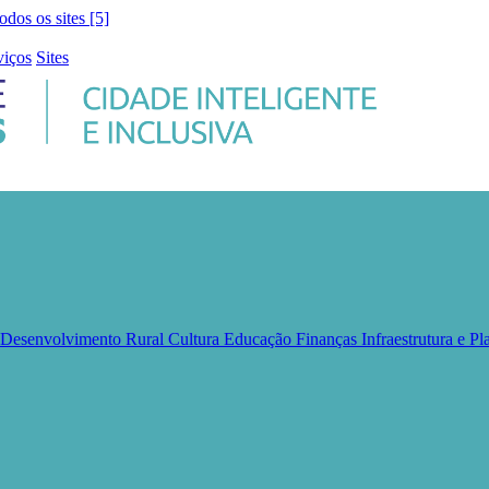
todos os sites [5]
viços
Sites
e Desenvolvimento Rural
Cultura
Educação
Finanças
Infraestrutura e 