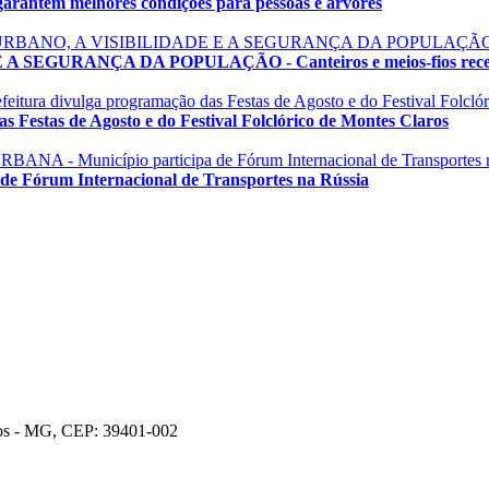
em melhores condições para pessoas e árvores
GURANÇA DA POPULAÇÃO - Canteiros e meios-fios recebem
estas de Agosto e do Festival Folclórico de Montes Claros
órum Internacional de Transportes na Rússia
ros - MG, CEP: 39401-002