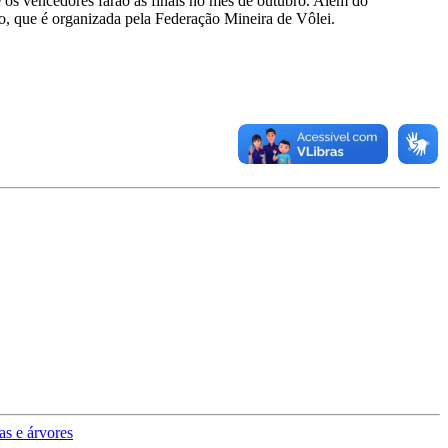
s e os vencedores farão as finais no mês de outubro. Além do
o, que é organizada pela Federação Mineira de Vôlei.