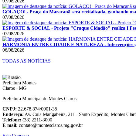
07/08/2026
GOLAÇO! - Praça do Maracanã será revitalizada, ganhando mais
07/08/2026
ESPORTE & SOCIAL - Projeto "Craque Cidadão" realiza I Festi
07/08/2026
HARMONIA ENTRE CIDADE E NATUREZA - Intervenções garant
06/08/2026
TODAS AS NOTÍCIAS
Prefeitura Municipal de Montes Claros
CNPJ:
22.678.874/0001-35
Endereço:
Av. Cula Mangabeira, 211 - Santo Expedito, Montes Cla
Telefone:
(38) 2211-3000
E-mail:
contato@montesclaros.mg.gov.br
Fale Conosco