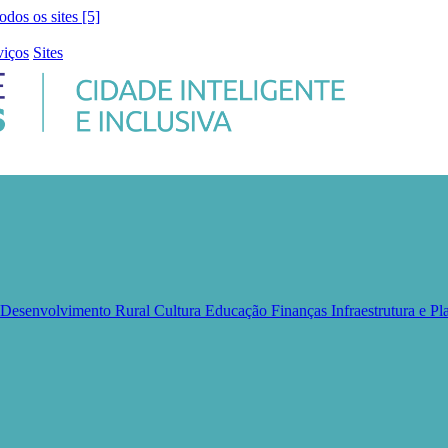
todos os sites [5]
viços
Sites
e Desenvolvimento Rural
Cultura
Educação
Finanças
Infraestrutura e 