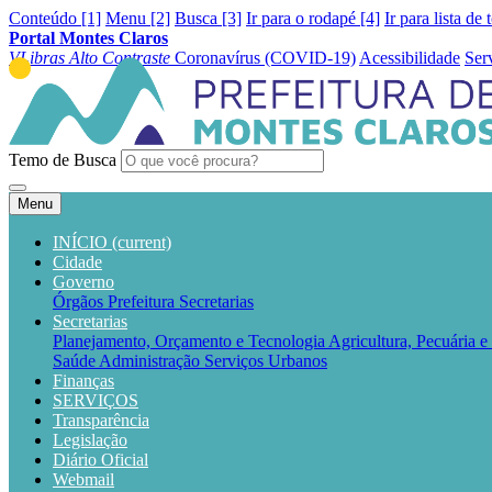
Conteúdo [1]
Menu [2]
Busca [3]
Ir para o rodapé [4]
Ir para lista de 
Portal Montes Claros
VLibras
Alto Contraste
Coronavírus (COVID-19)
Acessibilidade
Ser
Temo de Busca
Menu
INÍCIO
(current)
Cidade
Governo
Órgãos
Prefeitura
Secretarias
Secretarias
Planejamento, Orçamento e Tecnologia
Agricultura, Pecuária 
Saúde
Administração
Serviços Urbanos
Finanças
SERVIÇOS
Transparência
Legislação
Diário Oficial
Webmail