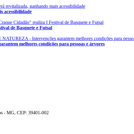
 acessibilidade
val de Basquete e Futsal
em melhores condições para pessoas e árvores
ros - MG, CEP: 39401-002