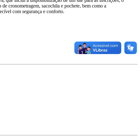
, que inclui a disponibilização de um site para as inscrições; o
ip de cronometragem, sacochila e pochete, bem como a
uecível com segurança e conforto.