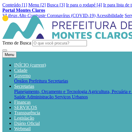
Conteúdo [1]
Menu [2]
Busca [3]
Ir para o rodapé [4]
Ir para lista de 
Portal Montes Claros
VLibras
Alto Contraste
Coronavírus (COVID-19)
Acessibilidade
Ser
Temo de Busca
Menu
INÍCIO
(current)
Cidade
Governo
Órgãos
Prefeitura
Secretarias
Secretarias
Planejamento, Orçamento e Tecnologia
Agricultura, Pecuária 
Saúde
Administração
Serviços Urbanos
Finanças
SERVIÇOS
Transparência
Legislação
Diário Oficial
Webmail