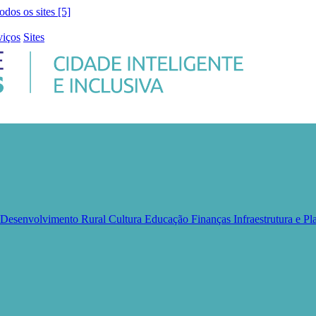
todos os sites [5]
viços
Sites
e Desenvolvimento Rural
Cultura
Educação
Finanças
Infraestrutura e 