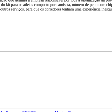
itação que definirá a empresa responsável por toda a organização da prova
 do kit para os atletas composto por camiseta, número de peito com ch
e outros serviços, para que os corredores tenham uma experiência inesq