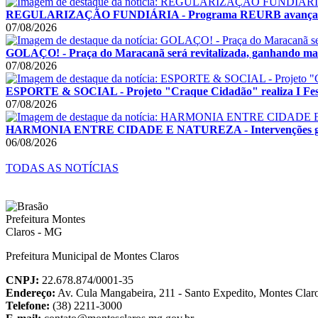
REGULARIZAÇÃO FUNDIÁRIA - Programa REURB avança e
07/08/2026
GOLAÇO! - Praça do Maracanã será revitalizada, ganhando mais
07/08/2026
ESPORTE & SOCIAL - Projeto "Craque Cidadão" realiza I Festi
07/08/2026
HARMONIA ENTRE CIDADE E NATUREZA - Intervenções garant
06/08/2026
TODAS AS NOTÍCIAS
Prefeitura Municipal de Montes Claros
CNPJ:
22.678.874/0001-35
Endereço:
Av. Cula Mangabeira, 211 - Santo Expedito, Montes Cla
Telefone:
(38) 2211-3000