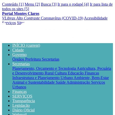
Conteúdo [1]
Menu [2]
Busca [3]
Ir para o rodapé [4]
Ir para lista de
todos os sites [5]
Portal Montes Claros
VLibras
Alto Contraste
Coronavírus (COVID-19)
Acessibilidade
Serviços
Sites
INÍCIO
(current)
Cidade
Governo
Órgãos
Prefeitura
Secretarias
Secretarias
Planejamento, Orçamento e Tecnologia
Agricultura, Pecuária
e Desenvolvimento Rural
Cultura
Educação
Finanças
Infraestrutura e Planejamento Urbano
Ambiente, Bem-Estar
Animal e Sustentabilidade
Saúde
Administração
Serviços
Urbanos
Finanças
SERVIÇOS
Transparência
Legislação
Diário Oficial
Webmail