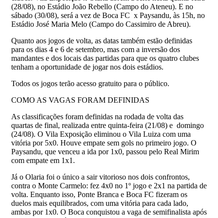
(28/08), no Estádio João Rebello (Campo do Ateneu). E no
sábado (30/08), será a vez de Boca FC x Paysandu, às 15h, no
Estádio José Maria Melo (Campo do Cassimiro de Abreu).
Quanto aos jogos de volta, as datas também estão definidas
para os dias 4 e 6 de setembro, mas com a inversão dos
mandantes e dos locais das partidas para que os quatro clubes
tenham a oportunidade de jogar nos dois estádios.
Todos os jogos terão acesso gratuito para o público.
COMO AS VAGAS FORAM DEFINIDAS
As classificações foram definidas na rodada de volta das
quartas de final, realizada entre quinta-feira (21/08) e domingo
(24/08). O Vila Exposição eliminou o Vila Luiza com uma
vitória por 5x0. Houve empate sem gols no primeiro jogo. O
Paysandu, que venceu a ida por 1x0, passou pelo Real Mirim
com empate em 1x1.
Já o Olaria foi o único a sair vitorioso nos dois confrontos,
contra o Monte Carmelo: fez 4x0 no 1º jogo e 2x1 na partida de
volta. Enquanto isso, Ponte Branca e Boca FC fizeram os
duelos mais equilibrados, com uma vitória para cada lado,
ambas por 1x0. O Boca conquistou a vaga de semifinalista após