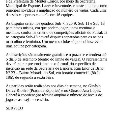
é da Prefeitura de Montes Claros, por meio da Secretaria
Municipal de Esporte, Lazer e Juventude, e neste ano tem como
principal novidade a ampliação do número de vagas. Cada uma
das seis categorias contará com 16 equipes.
As disputas serão nos quadros Sub-7, Sub-9, Sub-11 e Sub-13
para times mistos, em que podem jogar juntos meninas e
meninos, conforme critério de competições oficiais do Futsal. Já
na categoria Sub-15 haverá disputas separadas para os naipes
masculino e feminino. Um mesmo clube só poderá inscrever
uma equipe por categoria.
As inscrições são totalmente gratuitas e o prazo se estenderá até
o dia 5 de setembro (dentro do limite de vagas). O representante
deverá retirar presencialmente o formulário específico de
inscrição na sede da Secretaria de Esporte: Rua Enor de Brito,
Nº 22 – Bairro Morada do Sol, em horário comercial (8h às
18h), de segunda a sexta-feira.
As partidas serão realizadas nos dias de semana, no Ginásio
Darcy Ribeiro (Praça de Esportes) e no Ginásio Ana Lopes.
Caberá à coordenação técnica ampliar o número de locais de
jogos, caso seja necessário.
SERVIÇO