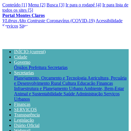
Conteúdo [1]
Menu [2]
Busca [3]
Ir para o rodapé [4]
Ir para lista de
todos os sites [5]
Portal Montes Claros
VLibras
Alto Contraste
Coronavírus (COVID-19)
Acessibilidade
Serviços
Sites
INÍCIO
(current)
Cidade
Governo
Órgãos
Prefeitura
Secretarias
Secretarias
Planejamento, Orçamento e Tecnologia
Agricultura, Pecuária
e Desenvolvimento Rural
Cultura
Educação
Finanças
Infraestrutura e Planejamento Urbano
Ambiente, Bem-Estar
Animal e Sustentabilidade
Saúde
Administração
Serviços
Urbanos
Finanças
SERVIÇOS
Transparência
Legislação
Diário Oficial
Webmail