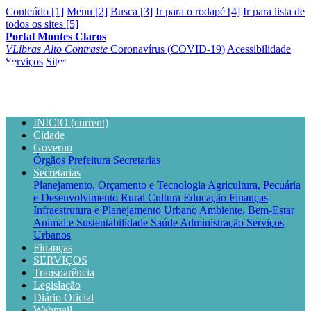
Conteúdo [1]
Menu [2]
Busca [3]
Ir para o rodapé [4]
Ir para lista de
todos os sites [5]
Portal Montes Claros
VLibras
Alto Contraste
Coronavírus (COVID-19)
Acessibilidade
Serviços
Sites
INÍCIO
(current)
Cidade
Governo
Órgãos
Prefeitura
Secretarias
Secretarias
Planejamento, Orçamento e Tecnologia
Agricultura, Pecuária
e Desenvolvimento Rural
Cultura
Educação
Finanças
Infraestrutura e Planejamento Urbano
Ambiente, Bem-Estar
Animal e Sustentabilidade
Saúde
Administração
Serviços
Urbanos
Finanças
SERVIÇOS
Transparência
Legislação
Diário Oficial
Webmail