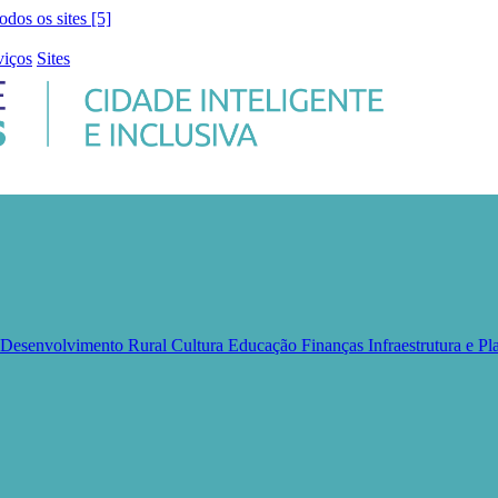
todos os sites [5]
viços
Sites
e Desenvolvimento Rural
Cultura
Educação
Finanças
Infraestrutura e 