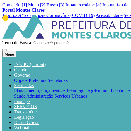
Conteúdo [1]
Menu [2]
Busca [3]
Ir para o rodapé [4]
Ir para lista de 
Portal Montes Claros
VLibras
Alto Contraste
Coronavírus (COVID-19)
Acessibilidade
Ser
Temo de Busca
Menu
INÍCIO
(current)
Cidade
Governo
Órgãos
Prefeitura
Secretarias
Secretarias
Planejamento, Orçamento e Tecnologia
Agricultura, Pecuária 
Saúde
Administração
Serviços Urbanos
Finanças
SERVIÇOS
Transparência
Legislação
Diário Oficial
Webmail