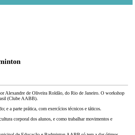
dminton
sor Alexandre de Oliveira Roldão, do Rio de Janeiro. O workshop
rasil (Clube AABB).
 e a parte prática, com exercícios técnicos e táticos.
cultura corporal dos alunos, e como trabalhar movimentos e
ia Municipal de Educação e Badminton AABB só tem a dar ótimos