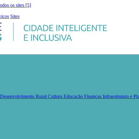
todos os sites [5]
viços
Sites
e Desenvolvimento Rural
Cultura
Educação
Finanças
Infraestrutura e 