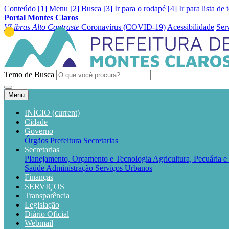
Conteúdo [1]
Menu [2]
Busca [3]
Ir para o rodapé [4]
Ir para lista de 
Portal Montes Claros
VLibras
Alto Contraste
Coronavírus (COVID-19)
Acessibilidade
Ser
Temo de Busca
Menu
INÍCIO
(current)
Cidade
Governo
Órgãos
Prefeitura
Secretarias
Secretarias
Planejamento, Orçamento e Tecnologia
Agricultura, Pecuária 
Saúde
Administração
Serviços Urbanos
Finanças
SERVIÇOS
Transparência
Legislação
Diário Oficial
Webmail