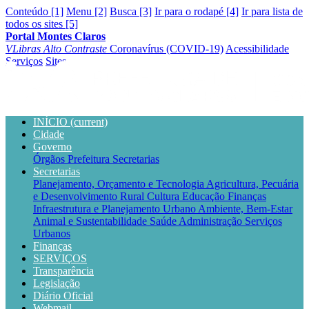
Conteúdo [1]
Menu [2]
Busca [3]
Ir para o rodapé [4]
Ir para lista de
todos os sites [5]
Portal Montes Claros
VLibras
Alto Contraste
Coronavírus (COVID-19)
Acessibilidade
Serviços
Sites
INÍCIO
(current)
Cidade
Governo
Órgãos
Prefeitura
Secretarias
Secretarias
Planejamento, Orçamento e Tecnologia
Agricultura, Pecuária
e Desenvolvimento Rural
Cultura
Educação
Finanças
Infraestrutura e Planejamento Urbano
Ambiente, Bem-Estar
Animal e Sustentabilidade
Saúde
Administração
Serviços
Urbanos
Finanças
SERVIÇOS
Transparência
Legislação
Diário Oficial
Webmail