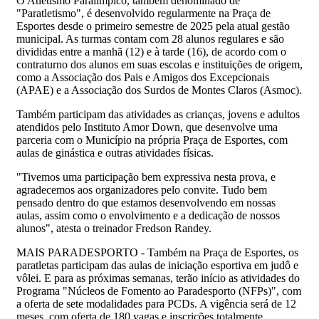
O Atletismo Paralímpico, também denominado de
"Paratletismo", é desenvolvido regularmente na Praça de
Esportes desde o primeiro semestre de 2025 pela atual gestão
municipal. As turmas contam com 28 alunos regulares e são
divididas entre a manhã (12) e à tarde (16), de acordo com o
contraturno dos alunos em suas escolas e instituições de origem,
como a Associação dos Pais e Amigos dos Excepcionais
(APAE) e a Associação dos Surdos de Montes Claros (Asmoc).
Também participam das atividades as crianças, jovens e adultos
atendidos pelo Instituto Amor Down, que desenvolve uma
parceria com o Município na própria Praça de Esportes, com
aulas de ginástica e outras atividades físicas.
"Tivemos uma participação bem expressiva nesta prova, e
agradecemos aos organizadores pelo convite. Tudo bem
pensado dentro do que estamos desenvolvendo em nossas
aulas, assim como o envolvimento e a dedicação de nossos
alunos", atesta o treinador Fredson Randey.
MAIS PARADESPORTO - Também na Praça de Esportes, os
paratletas participam das aulas de iniciação esportiva em judô e
vôlei. E para as próximas semanas, terão início as atividades do
Programa "Núcleos de Fomento ao Paradesporto (NFPs)", com
a oferta de sete modalidades para PCDs. A vigência será de 12
meses, com oferta de 180 vagas e inscrições totalmente