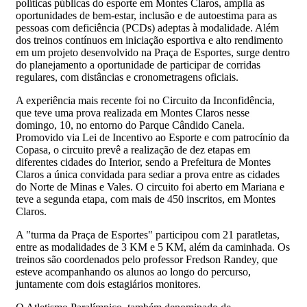
políticas públicas do esporte em Montes Claros, amplia as
oportunidades de bem-estar, inclusão e de autoestima para as
pessoas com deficiência (PCDs) adeptas à modalidade. Além
dos treinos contínuos em iniciação esportiva e alto rendimento
em um projeto desenvolvido na Praça de Esportes, surge dentro
do planejamento a oportunidade de participar de corridas
regulares, com distâncias e cronometragens oficiais.
A experiência mais recente foi no Circuito da Inconfidência,
que teve uma prova realizada em Montes Claros nesse
domingo, 10, no entorno do Parque Cândido Canela.
Promovido via Lei de Incentivo ao Esporte e com patrocínio da
Copasa, o circuito prevê a realização de dez etapas em
diferentes cidades do Interior, sendo a Prefeitura de Montes
Claros a única convidada para sediar a prova entre as cidades
do Norte de Minas e Vales. O circuito foi aberto em Mariana e
teve a segunda etapa, com mais de 450 inscritos, em Montes
Claros.
A "turma da Praça de Esportes" participou com 21 paratletas,
entre as modalidades de 3 KM e 5 KM, além da caminhada. Os
treinos são coordenados pelo professor Fredson Randey, que
esteve acompanhando os alunos ao longo do percurso,
juntamente com dois estagiários monitores.