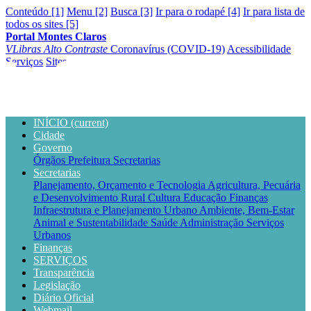
Conteúdo [1]
Menu [2]
Busca [3]
Ir para o rodapé [4]
Ir para lista de
todos os sites [5]
Portal Montes Claros
VLibras
Alto Contraste
Coronavírus (COVID-19)
Acessibilidade
Serviços
Sites
INÍCIO
(current)
Cidade
Governo
Órgãos
Prefeitura
Secretarias
Secretarias
Planejamento, Orçamento e Tecnologia
Agricultura, Pecuária
e Desenvolvimento Rural
Cultura
Educação
Finanças
Infraestrutura e Planejamento Urbano
Ambiente, Bem-Estar
Animal e Sustentabilidade
Saúde
Administração
Serviços
Urbanos
Finanças
SERVIÇOS
Transparência
Legislação
Diário Oficial
Webmail