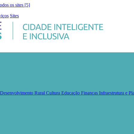
todos os sites [5]
viços
Sites
e Desenvolvimento Rural
Cultura
Educação
Finanças
Infraestrutura e 