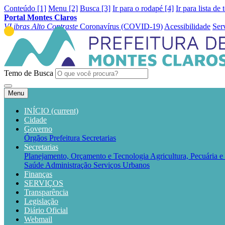
Conteúdo [1]
Menu [2]
Busca [3]
Ir para o rodapé [4]
Ir para lista de 
Portal Montes Claros
VLibras
Alto Contraste
Coronavírus (COVID-19)
Acessibilidade
Ser
Temo de Busca
Menu
INÍCIO
(current)
Cidade
Governo
Órgãos
Prefeitura
Secretarias
Secretarias
Planejamento, Orçamento e Tecnologia
Agricultura, Pecuária 
Saúde
Administração
Serviços Urbanos
Finanças
SERVIÇOS
Transparência
Legislação
Diário Oficial
Webmail