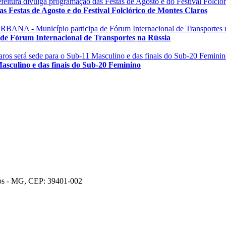
estas de Agosto e do Festival Folclórico de Montes Claros
órum Internacional de Transportes na Rússia
culino e das finais do Sub-20 Feminino
ros - MG, CEP: 39401-002