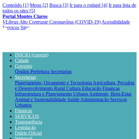
Conteúdo [1]
Menu [2]
Busca [3]
Ir para o rodapé [4]
Ir para lista de
todos os sites [5]
Portal Montes Claros
VLibras
Alto Contraste
Coronavírus (COVID-19)
Acessibilidade
Serviços
Sites
INÍCIO
(current)
Cidade
Governo
Órgãos
Prefeitura
Secretarias
Secretarias
Planejamento, Orçamento e Tecnologia
Agricultura, Pecuária
e Desenvolvimento Rural
Cultura
Educação
Finanças
Infraestrutura e Planejamento Urbano
Ambiente, Bem-Estar
Animal e Sustentabilidade
Saúde
Administração
Serviços
Urbanos
Finanças
SERVIÇOS
Transparência
Legislação
Diário Oficial
Webmail