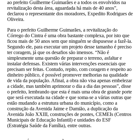
ao prefeito Guilherme Guimarães e a todos os envolvidos na
revitalização desta área, aguardada há mais de 40 anos”,
declarou o representante dos moradores, Expedito Rodrigues de
Oliveira.
Para o prefeito Guilherme Guimarães, a revitalização do
Córrego do Cintra é uma obra bastante complexa, por isto que
ficou mais de 50 anos sem que ninguém se dispusesse a fazê-la.
Segundo ele, para executar um projeto desse tamanho é preciso
ter coragem, já que os desafios são imensos. “Não é
simplesmente uma questão de preparar o terreno, asfaltar e
instalar defensas. Existem várias intervenções essenciais que
precisam ser feitas. Contudo, repito, com coragem e respeito ao
dinheiro público, é possível promover melhorias na qualidade
de vida da população. Afinal, a obra não visa apenas embelezar
a cidade, mas também aprimorar o dia a dia das pessoas”, disse
o prefeito, lembrando que esta é mais uma obra de grande porte
que será executada na cidade e que soma-se a várias outras que
estão mudando a estrutura urbana do município, como a
construção da Avenida Jaime e Damião, a duplicação da
Avenida João XXIII, construções de pontes, CEMEIs (Centros
Municipais de Educação Infantil) e unidades do ESF
(Estratégia Saúde da Família), entre outras.