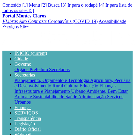
Conteúdo [1]
Menu [2]
Busca [3]
Ir para o rodapé [4]
Ir para lista de
todos os sites [5]
Portal Montes Claros
VLibras
Alto Contraste
Coronavírus (COVID-19)
Acessibilidade
Serviços
Sites
INÍCIO
(current)
Cidade
Governo
Órgãos
Prefeitura
Secretarias
Secretarias
Planejamento, Orçamento e Tecnologia
Agricultura, Pecuária
e Desenvolvimento Rural
Cultura
Educação
Finanças
Infraestrutura e Planejamento Urbano
Ambiente, Bem-Estar
Animal e Sustentabilidade
Saúde
Administração
Serviços
Urbanos
Finanças
SERVIÇOS
Transparência
Legislação
Diário Oficial
Webmail