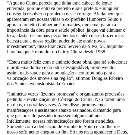
“Aqui no Cintra parecia que tinha uma cabeça de jegue
enterrada, porque entrava prefeito e saia prefeito e ninguém
conseguia resolver o problema deste córrego. Ainda bem que
apareceram em nossas vidas o ex-prefeito Humberto Souto e
agora o prefeito Guilherme Guimarães, que enxergaram a
importância da obra para a saúde pública, já que vai eliminar o
lixo, afastar os animais peçonhentos e, além disso, trazer mais
beleza para a nossa região, podendo até atrair novos
investimentos”, disse Francisco Severo da Silva, o Chiquinho
Paraíba, que é morador do bairro Cintra desde 1968,
“Estou muito feliz com o anúncio desta obra, que irá solucionar
o problema do lixo e do odor desagradável, promovendo,
assim, mais saúde para a população e contribuindo para a
valorização dos imóveis na região”, afirmou Douglas Ribeiro
dos Santos, extensionista da Emater.
“Inúmeras vezes 'fizemos promessa' e organizamos procissões
pedindo a revitalização do Córrego do Cintra. Não foram uma
ou duas, mas várias vezes. Além disso, promovemos
manifestações e assinamos abaixo-assinados, clamando para
que gestores do passado tomassem alguma atitude.
Infelizmente, nossas reivindicações não foram atendidas.
Somente com a dedicação de Humberto Souto e Guilherme
nosso sofrimento chegou ao fim. Só nos resta agradecer a Deus,