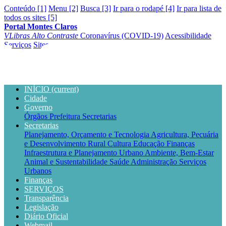
Conteúdo [1]
Menu [2]
Busca [3]
Ir para o rodapé [4]
Ir para lista de
todos os sites [5]
Portal Montes Claros
VLibras
Alto Contraste
Coronavírus (COVID-19)
Acessibilidade
Serviços
Sites
INÍCIO
(current)
Cidade
Governo
Órgãos
Prefeitura
Secretarias
Secretarias
Planejamento, Orçamento e Tecnologia
Agricultura, Pecuária
e Desenvolvimento Rural
Cultura
Educação
Finanças
Infraestrutura e Planejamento Urbano
Ambiente, Bem-Estar
Animal e Sustentabilidade
Saúde
Administração
Serviços
Urbanos
Finanças
SERVIÇOS
Transparência
Legislação
Diário Oficial
Webmail