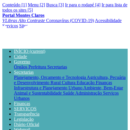
Conteúdo [1]
Menu [2]
Busca [3]
Ir para o rodapé [4]
Ir para lista de
todos os sites [5]
Portal Montes Claros
VLibras
Alto Contraste
Coronavírus (COVID-19)
Acessibilidade
Serviços
Sites
INÍCIO
(current)
Cidade
Governo
Órgãos
Prefeitura
Secretarias
Secretarias
Planejamento, Orçamento e Tecnologia
Agricultura, Pecuária
e Desenvolvimento Rural
Cultura
Educação
Finanças
Infraestrutura e Planejamento Urbano
Ambiente, Bem-Estar
Animal e Sustentabilidade
Saúde
Administração
Serviços
Urbanos
Finanças
SERVIÇOS
Transparência
Legislação
Diário Oficial
Webmail