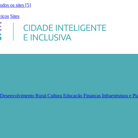
todos os sites [5]
viços
Sites
e Desenvolvimento Rural
Cultura
Educação
Finanças
Infraestrutura e 