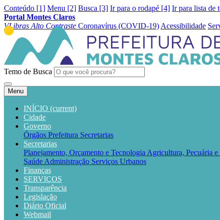
Conteúdo [1]
Menu [2]
Busca [3]
Ir para o rodapé [4]
Ir para lista de 
Portal Montes Claros
VLibras
Alto Contraste
Coronavírus (COVID-19)
Acessibilidade
Ser
Temo de Busca
Menu
INÍCIO
(current)
Cidade
Governo
Órgãos
Prefeitura
Secretarias
Secretarias
Planejamento, Orçamento e Tecnologia
Agricultura, Pecuária 
Saúde
Administração
Serviços Urbanos
Finanças
SERVIÇOS
Transparência
Legislação
Diário Oficial
Webmail