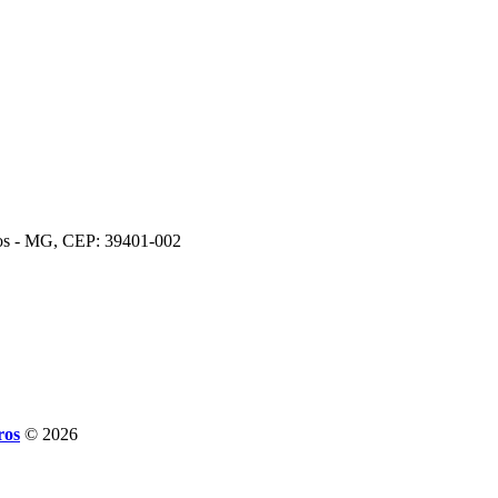
ros - MG, CEP: 39401-002
ros
© 2026