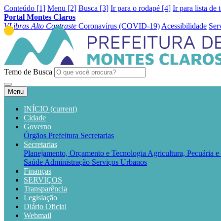
Conteúdo [1]
Menu [2]
Busca [3]
Ir para o rodapé [4]
Ir para lista de 
Portal Montes Claros
VLibras
Alto Contraste
Coronavírus (COVID-19)
Acessibilidade
Ser
Temo de Busca
Menu
INÍCIO
(current)
Cidade
Governo
Órgãos
Prefeitura
Secretarias
Secretarias
Planejamento, Orçamento e Tecnologia
Agricultura, Pecuária 
Saúde
Administração
Serviços Urbanos
Finanças
SERVIÇOS
Transparência
Legislação
Diário Oficial
Webmail