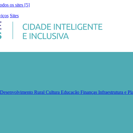
todos os sites [5]
viços
Sites
e Desenvolvimento Rural
Cultura
Educação
Finanças
Infraestrutura e 