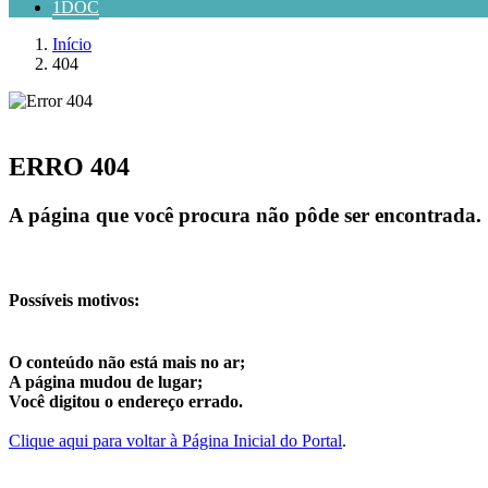
1DOC
Início
404
ERRO 404
A página que você procura não pôde ser encontrada.
Possíveis motivos:
O conteúdo não está mais no ar;
A página mudou de lugar;
Você digitou o endereço errado.
Clique aqui para voltar à Página Inicial do Portal
.