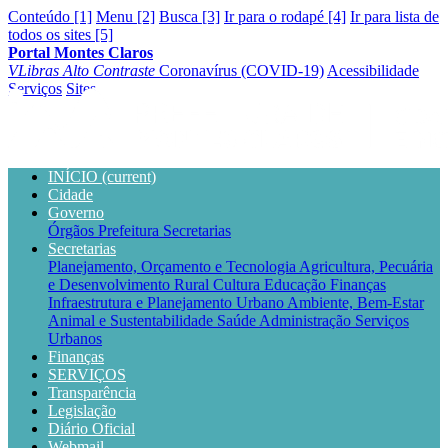
Conteúdo [1]
Menu [2]
Busca [3]
Ir para o rodapé [4]
Ir para lista de
todos os sites [5]
Portal Montes Claros
VLibras
Alto Contraste
Coronavírus (COVID-19)
Acessibilidade
Serviços
Sites
INÍCIO
(current)
Cidade
Governo
Órgãos
Prefeitura
Secretarias
Secretarias
Planejamento, Orçamento e Tecnologia
Agricultura, Pecuária
e Desenvolvimento Rural
Cultura
Educação
Finanças
Infraestrutura e Planejamento Urbano
Ambiente, Bem-Estar
Animal e Sustentabilidade
Saúde
Administração
Serviços
Urbanos
Finanças
SERVIÇOS
Transparência
Legislação
Diário Oficial
Webmail