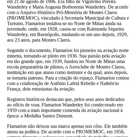
em 21 de agosto de 1906. Era filho de Vigolvino Pereira
Wanderley e Maria Augusta Borborema Wanderley. De acordo
com o Arquivo Histórico Pró-Memória de Montes Claros
(PROMEMOC), vinculado à Secretaria Municipal de Cultura e
Turismo, Flamarion instalou-se no Norte de Minas ainda na
juventude, onde, em 1928, casou-se com Raimunda Siqueira
Wanderley, em Buenópolis, mudando-se um ano depois, 1929,
aos 23 anos, para Montes Claros.
Segundo o documento, Flamarion foi pioneiro na aviação norte
mineira, tornando-se piloto em 1936. Sua paixão pela aviação
era tão grande que, em 1939, fundou no Norte de Minas uma
escola preparatória de pilotos, o Aeroclube de Montes Claros,
instituição em que atuou como instrutor e da qual, anos depois,
se tornaria patrono. Para a criação do espaço, Flamarion contou
com a colaboração de Antônio Lafetá Rebello e Nathércio
França, dois entusiastas da aviação.
Registros históricos destacam que, pelos seus anos dedicados
ao ofício de voar, Flamarion Wanderley foi condecorado em
1959 com a mais importante comenda da aviação nacional à
época: a Medalha Santos Dumont.
Flamarion não deixou sua marca apenas nos céus. Ele também
atuou na política. De acordo com o PROMEMOC, em 1958,