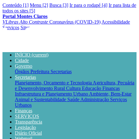
Conteúdo [1]
Menu [2]
Busca [3]
Ir para o rodapé [4]
Ir para lista de
todos os sites [5]
Portal Montes Claros
VLibras
Alto Contraste
Coronavírus (COVID-19)
Acessibilidade
Serviços
Sites
INÍCIO
(current)
Cidade
Governo
Órgãos
Prefeitura
Secretarias
Secretarias
Planejamento, Orçamento e Tecnologia
Agricultura, Pecuária
e Desenvolvimento Rural
Cultura
Educação
Finanças
Infraestrutura e Planejamento Urbano
Ambiente, Bem-Estar
Animal e Sustentabilidade
Saúde
Administração
Serviços
Urbanos
Finanças
SERVIÇOS
Transparência
Legislação
Diário Oficial
Webmail