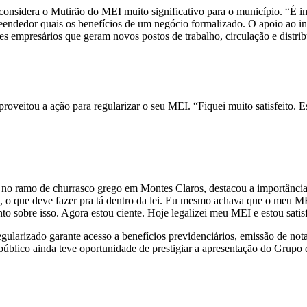
nsidera o Mutirão do MEI muito significativo para o município. “É im
reendedor quais os benefícios de um negócio formalizado. O apoio ao 
s empresários que geram novos postos de trabalho, circulação e distri
oveitou a ação para regularizar o seu MEI. “Fiquei muito satisfeito. 
o ramo de churrasco grego em Montes Claros, destacou a importância 
, o que deve fazer pra tá dentro da lei. Eu mesmo achava que o meu MEI
o sobre isso. Agora estou ciente. Hoje legalizei meu MEI e estou satisf
larizado garante acesso a benefícios previdenciários, emissão de notas
úblico ainda teve oportunidade de prestigiar a apresentação do Grupo