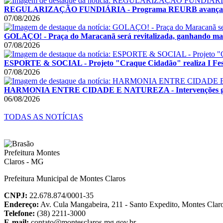
REGULARIZAÇÃO FUNDIÁRIA - Programa REURB avança e
07/08/2026
GOLAÇO! - Praça do Maracanã será revitalizada, ganhando mais
07/08/2026
ESPORTE & SOCIAL - Projeto "Craque Cidadão" realiza I Festi
07/08/2026
HARMONIA ENTRE CIDADE E NATUREZA - Intervenções garant
06/08/2026
TODAS AS NOTÍCIAS
Prefeitura Municipal de Montes Claros
CNPJ:
22.678.874/0001-35
Endereço:
Av. Cula Mangabeira, 211 - Santo Expedito, Montes Cla
Telefone:
(38) 2211-3000
E-mail:
contato@montesclaros.mg.gov.br