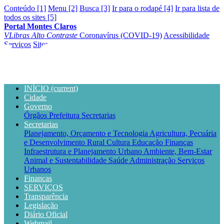
Conteúdo [1]
Menu [2]
Busca [3]
Ir para o rodapé [4]
Ir para lista de
todos os sites [5]
Portal Montes Claros
VLibras
Alto Contraste
Coronavírus (COVID-19)
Acessibilidade
Serviços
Sites
INÍCIO
(current)
Cidade
Governo
Órgãos
Prefeitura
Secretarias
Secretarias
Planejamento, Orçamento e Tecnologia
Agricultura, Pecuária
e Desenvolvimento Rural
Cultura
Educação
Finanças
Infraestrutura e Planejamento Urbano
Ambiente, Bem-Estar
Animal e Sustentabilidade
Saúde
Administração
Serviços
Urbanos
Finanças
SERVIÇOS
Transparência
Legislação
Diário Oficial
Webmail