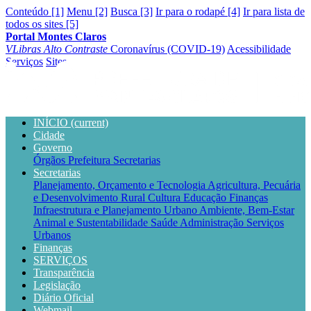
Conteúdo [1]
Menu [2]
Busca [3]
Ir para o rodapé [4]
Ir para lista de
todos os sites [5]
Portal Montes Claros
VLibras
Alto Contraste
Coronavírus (COVID-19)
Acessibilidade
Serviços
Sites
INÍCIO
(current)
Cidade
Governo
Órgãos
Prefeitura
Secretarias
Secretarias
Planejamento, Orçamento e Tecnologia
Agricultura, Pecuária
e Desenvolvimento Rural
Cultura
Educação
Finanças
Infraestrutura e Planejamento Urbano
Ambiente, Bem-Estar
Animal e Sustentabilidade
Saúde
Administração
Serviços
Urbanos
Finanças
SERVIÇOS
Transparência
Legislação
Diário Oficial
Webmail