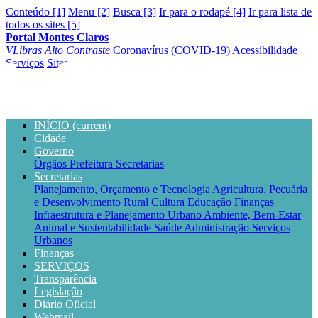
Conteúdo [1]
Menu [2]
Busca [3]
Ir para o rodapé [4]
Ir para lista de
todos os sites [5]
Portal Montes Claros
VLibras
Alto Contraste
Coronavírus (COVID-19)
Acessibilidade
Serviços
Sites
INÍCIO
(current)
Cidade
Governo
Órgãos
Prefeitura
Secretarias
Secretarias
Planejamento, Orçamento e Tecnologia
Agricultura, Pecuária
e Desenvolvimento Rural
Cultura
Educação
Finanças
Infraestrutura e Planejamento Urbano
Ambiente, Bem-Estar
Animal e Sustentabilidade
Saúde
Administração
Serviços
Urbanos
Finanças
SERVIÇOS
Transparência
Legislação
Diário Oficial
Webmail