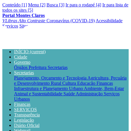
Conteúdo [1]
Menu [2]
Busca [3]
Ir para o rodapé [4]
Ir para lista de
todos os sites [5]
Portal Montes Claros
VLibras
Alto Contraste
Coronavírus (COVID-19)
Acessibilidade
Serviços
Sites
INÍCIO
(current)
Cidade
Governo
Órgãos
Prefeitura
Secretarias
Secretarias
Planejamento, Orçamento e Tecnologia
Agricultura, Pecuária
e Desenvolvimento Rural
Cultura
Educação
Finanças
Infraestrutura e Planejamento Urbano
Ambiente, Bem-Estar
Animal e Sustentabilidade
Saúde
Administração
Serviços
Urbanos
Finanças
SERVIÇOS
Transparência
Legislação
Diário Oficial
Webmail