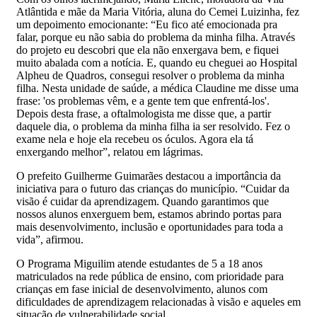
Atlântida e mãe da Maria Vitória, aluna do Cemei Luizinha, fez
um depoimento emocionante: “Eu fico até emocionada pra
falar, porque eu não sabia do problema da minha filha. Através
do projeto eu descobri que ela não enxergava bem, e fiquei
muito abalada com a notícia. E, quando eu cheguei ao Hospital
Alpheu de Quadros, consegui resolver o problema da minha
filha. Nesta unidade de saúde, a médica Claudine me disse uma
frase: 'os problemas vêm, e a gente tem que enfrentá-los'.
Depois desta frase, a oftalmologista me disse que, a partir
daquele dia, o problema da minha filha ia ser resolvido. Fez o
exame nela e hoje ela recebeu os óculos. Agora ela tá
enxergando melhor”, relatou em lágrimas.
O prefeito Guilherme Guimarães destacou a importância da
iniciativa para o futuro das crianças do município. “Cuidar da
visão é cuidar da aprendizagem. Quando garantimos que
nossos alunos enxerguem bem, estamos abrindo portas para
mais desenvolvimento, inclusão e oportunidades para toda a
vida”, afirmou.
O Programa Miguilim atende estudantes de 5 a 18 anos
matriculados na rede pública de ensino, com prioridade para
crianças em fase inicial de desenvolvimento, alunos com
dificuldades de aprendizagem relacionadas à visão e aqueles em
situação de vulnerabilidade social.