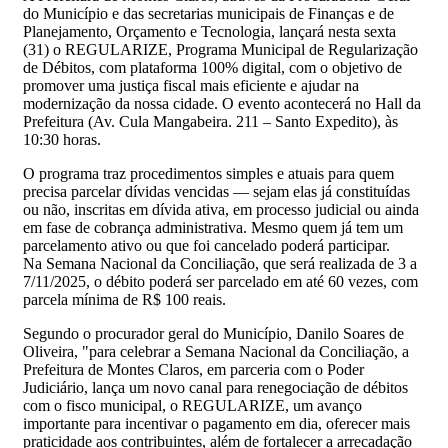
do Município e das secretarias municipais de Finanças e de
Planejamento, Orçamento e Tecnologia, lançará nesta sexta
(31) o REGULARIZE, Programa Municipal de Regularização
de Débitos, com plataforma 100% digital, com o objetivo de
promover uma justiça fiscal mais eficiente e ajudar na
modernização da nossa cidade. O evento acontecerá no Hall da
Prefeitura (Av. Cula Mangabeira. 211 – Santo Expedito), às
10:30 horas.
O programa traz procedimentos simples e atuais para quem
precisa parcelar dívidas vencidas — sejam elas já constituídas
ou não, inscritas em dívida ativa, em processo judicial ou ainda
em fase de cobrança administrativa. Mesmo quem já tem um
parcelamento ativo ou que foi cancelado poderá participar.
Na Semana Nacional da Conciliação, que será realizada de 3 a
7/11/2025, o débito poderá ser parcelado em até 60 vezes, com
parcela mínima de R$ 100 reais.
Segundo o procurador geral do Município, Danilo Soares de
Oliveira, "para celebrar a Semana Nacional da Conciliação, a
Prefeitura de Montes Claros, em parceria com o Poder
Judiciário, lança um novo canal para renegociação de débitos
com o fisco municipal, o REGULARIZE, um avanço
importante para incentivar o pagamento em dia, oferecer mais
praticidade aos contribuintes, além de fortalecer a arrecadação