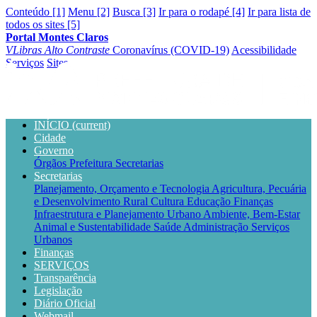
Conteúdo [1]
Menu [2]
Busca [3]
Ir para o rodapé [4]
Ir para lista de
todos os sites [5]
Portal Montes Claros
VLibras
Alto Contraste
Coronavírus (COVID-19)
Acessibilidade
Serviços
Sites
INÍCIO
(current)
Cidade
Governo
Órgãos
Prefeitura
Secretarias
Secretarias
Planejamento, Orçamento e Tecnologia
Agricultura, Pecuária
e Desenvolvimento Rural
Cultura
Educação
Finanças
Infraestrutura e Planejamento Urbano
Ambiente, Bem-Estar
Animal e Sustentabilidade
Saúde
Administração
Serviços
Urbanos
Finanças
SERVIÇOS
Transparência
Legislação
Diário Oficial
Webmail