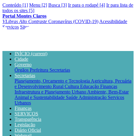
Conteúdo [1]
Menu [2]
Busca [3]
Ir para o rodapé [4]
Ir para lista de
todos os sites [5]
Portal Montes Claros
VLibras
Alto Contraste
Coronavírus (COVID-19)
Acessibilidade
Serviços
Sites
INÍCIO
(current)
Cidade
Governo
Órgãos
Prefeitura
Secretarias
Secretarias
Planejamento, Orçamento e Tecnologia
Agricultura, Pecuária
e Desenvolvimento Rural
Cultura
Educação
Finanças
Infraestrutura e Planejamento Urbano
Ambiente, Bem-Estar
Animal e Sustentabilidade
Saúde
Administração
Serviços
Urbanos
Finanças
SERVIÇOS
Transparência
Legislação
Diário Oficial
Webmail