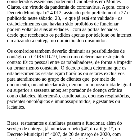
considerados essenciais poderiam ficar abertos em Montes
Claros, em virtude da pandemia do coronavírus. Agora, com o
Decreto Municipal nº 4.012, assinado pelo prefeito no dia 27 e
publicado neste sábado, 28, - e que já está em validade - os
estabelecimentos que haviam sido proibidos de funcionar
podem voltar às suas atividades - com as portas fechadas -
desde que recebendo os pedidos apenas por telefone ou internet
e realizando a entrega no domicilio do consumidor.
Os comércios também deverão diminuir as possibilidades de
contágio da CORVID-19, bem como determinar restrição de
contato físico pessoal entre os trabalhadores, de forma a impedir
ou tornar menos constante. O decreto ainda determina que os
estabelecimentos estabeleçam horários ou setores exclusivos
para atendimento ao grupo de clientes que, por meio de
documento, ou autodeclaracão, demonstrem possuir idade igual
ou superior a sessenta anos; ser portador de doença crônica
como diabetes, hipertensão, cardiopatias, doenças respiratórias,
pacientes oncológicos e imunossuprimidos; e gestantes ou
lactantes.
Bares, restaurantes e similares passam a funcionar, além do
serviço de entrega, já autorizado pelo §4º, do artigo 1º, do
Decreto Municipal nº 4007, de 20 de março de 2020, com