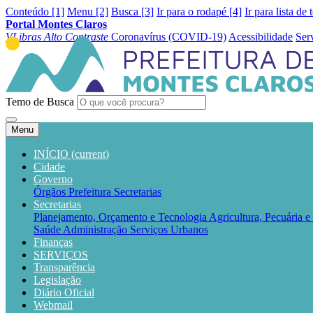
Conteúdo [1]
Menu [2]
Busca [3]
Ir para o rodapé [4]
Ir para lista de 
Portal Montes Claros
VLibras
Alto Contraste
Coronavírus (COVID-19)
Acessibilidade
Ser
Temo de Busca
Menu
INÍCIO
(current)
Cidade
Governo
Órgãos
Prefeitura
Secretarias
Secretarias
Planejamento, Orçamento e Tecnologia
Agricultura, Pecuária 
Saúde
Administração
Serviços Urbanos
Finanças
SERVIÇOS
Transparência
Legislação
Diário Oficial
Webmail