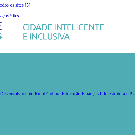
todos os sites [5]
viços
Sites
e Desenvolvimento Rural
Cultura
Educação
Finanças
Infraestrutura e 